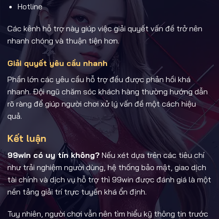
Hotline
Các kênh hỗ trợ này giúp việc giải quyết vấn đề trở nên
nhanh chóng và thuận tiện hơn.
Giải quyết yêu cầu nhanh
Phần lớn các yêu cầu hỗ trợ đều được phản hồi khá
nhanh. Đội ngũ chăm sóc khách hàng thường hướng dẫn
rõ ràng để giúp người chơi xử lý vấn đề một cách hiệu
quả.
Kết luận
99win có uy tín không?
Nếu xét dựa trên các tiêu chí
như trải nghiệm người dùng, hệ thống bảo mật, giao dịch
tài chính và dịch vụ hỗ trợ thì 99win được đánh giá là một
nền tảng giải trí trực tuyến khá ổn định.
Tuy nhiên, người chơi vẫn nên tìm hiểu kỹ thông tin trước