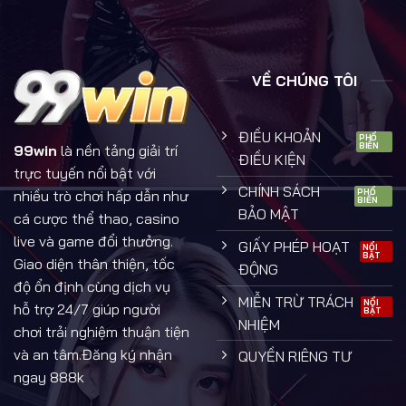
VỀ CHÚNG TÔI
ĐIỀU KHOẢN
99win
là nền tảng giải trí
ĐIỀU KIỆN
trực tuyến nổi bật với
CHÍNH SÁCH
nhiều trò chơi hấp dẫn như
BẢO MẬT
cá cược thể thao, casino
live và game đổi thưởng.
GIẤY PHÉP HOẠT
Giao diện thân thiện, tốc
ĐỘNG
độ ổn định cùng dịch vụ
MIỄN TRỪ TRÁCH
hỗ trợ 24/7 giúp người
NHIỆM
chơi trải nghiệm thuận tiện
và an tâm.Đăng ký nhận
QUYỀN RIÊNG TƯ
ngay 888k