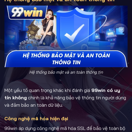
Hệ thống bảo mật và an toàn thông tin
Một yếu tố quan trọng khác khi đánh giá
99win có uy
tín không
chính là khả năng bảo vệ thông tin người dùng
và đảm bảo an toàn dữ liệu.
Công nghệ mã hóa hiện đại
99win áp dụng công nghệ mã hóa SSL để bảo vệ toàn bộ