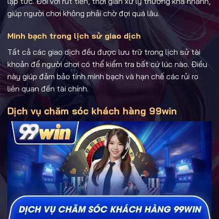
lập tức. Đối với rút tiền, thời gian xử lý thường khá nhanh,
giúp người chơi không phải chờ đợi quá lâu.
Minh bạch trong lịch sử giao dịch
Tất cả các giao dịch đều được lưu trữ trong lịch sử tài
khoản để người chơi có thể kiểm tra bất cứ lúc nào. Điều
này giúp đảm bảo tính minh bạch và hạn chế các rủi ro
liên quan đến tài chính.
Dịch vụ chăm sóc khách hàng 99win