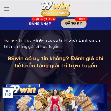
Bỏ
qua
nội
dung
ĐĂNG KÝ
ĐĂNG NHẬP
Home
»
Tin Tức
»
99win có uy tín không? Đánh giá chi
tiết nền tảng giải trí trực tuyến
99win có uy tín không? Đánh giá chi
tiết nền tảng giải trí trực tuyến
10
Th3