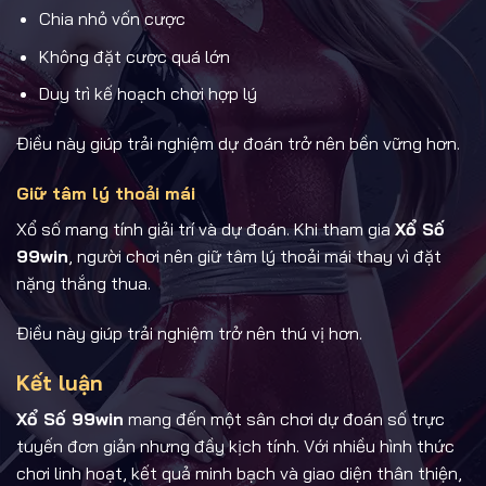
Chia nhỏ vốn cược
Không đặt cược quá lớn
Duy trì kế hoạch chơi hợp lý
Điều này giúp trải nghiệm dự đoán trở nên bền vững hơn.
Giữ tâm lý thoải mái
Xổ số mang tính giải trí và dự đoán. Khi tham gia
Xổ Số
99win
, người chơi nên giữ tâm lý thoải mái thay vì đặt
nặng thắng thua.
Điều này giúp trải nghiệm trở nên thú vị hơn.
Kết luận
Xổ Số 99win
mang đến một sân chơi dự đoán số trực
tuyến đơn giản nhưng đầy kịch tính. Với nhiều hình thức
chơi linh hoạt, kết quả minh bạch và giao diện thân thiện,