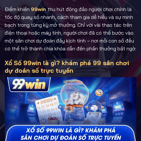
Điểm khiến
99win
thu hút đông đảo người chơi chính là
tốc độ quay số nhanh, cách tham gia dễ hiểu và sự minh
bạch trong từng kỳ mở thưởng. Chỉ với vài thao tác trên
điện thoại hoặc máy tính, người chơi đã có thể bước vào
một sân chơi dự đoán đầy kịch tính – nơi mỗi con số đều
có thể trở thành chìa khóa dẫn đến phần thưởng bất ngờ.
Xổ Số 99win là gì? khám phá 99 sân chơi
dự đoán số trực tuyến