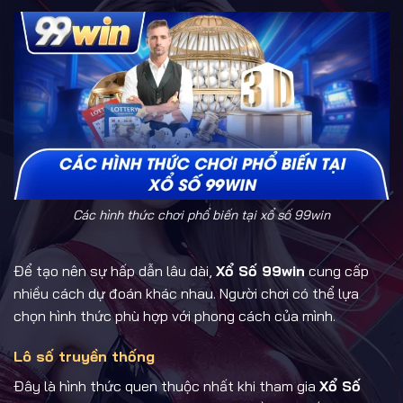
Các hình thức chơi phổ biến tại xổ số 99win
Để tạo nên sự hấp dẫn lâu dài,
Xổ Số 99win
cung cấp
nhiều cách dự đoán khác nhau. Người chơi có thể lựa
chọn hình thức phù hợp với phong cách của mình.
Lô số truyền thống
Đây là hình thức quen thuộc nhất khi tham gia
Xổ Số