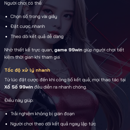
Người chơi có thể:
Chọn số trong vài giây
Đặt cược nhanh
Theo dõi kết quả dễ dàng
Nhờ thiết kế trực quan,
game 99win
giúp người chơi tiết
kiệm thời gian khi tham gia.
Tốc độ xử lý nhanh
Từ lúc đặt cược đến khi công bố kết quả, mọi thao tác tại
Xổ Số 99win
đều diễn ra nhanh chóng.
Điều này giúp:
Trải nghiệm không bị gián đoạn
Người chơi theo dõi kết quả ngay lập tức