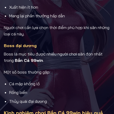
Xuất hiện ít hơn
Mang lại phần thưởng hấp dẫn
Người chơi cần lựa chọn thời điểm phù hợp khi săn những
loại cá này.
Boss đại dương
Boss là mục tiêu được nhiều người chơi săn đón nhất
trong
Bắn Cá 99win
.
Một số boss thường gặp:
Cá mập khổng lồ
Rồng biển
Thủy quái đại dương
Kinh nghiệm chơi Bắn Cá 99win hiệu quả