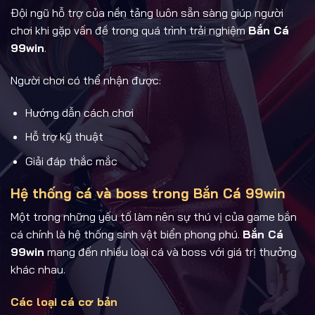
Đội ngũ hỗ trợ của nền tảng luôn sẵn sàng giúp người
chơi khi gặp vấn đề trong quá trình trải nghiệm
Bắn Cá
99win
.
Người chơi có thể nhận được:
Hướng dẫn cách chơi
Hỗ trợ kỹ thuật
Giải đáp thắc mắc
Hệ thống cá và boss trong Bắn Cá 99win
Một trong những yếu tố làm nên sự thú vị của game bắn
cá chính là hệ thống sinh vật biển phong phú.
Bắn Cá
99win
mang đến nhiều loại cá và boss với giá trị thưởng
khác nhau.
Các loại cá cơ bản