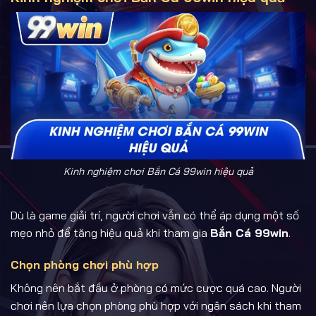
Kinh nghiệm chơi Bắn Cá 99win hiệu quả
Dù là game giải trí, người chơi vẫn có thể áp dụng một số
mẹo nhỏ để tăng hiệu quả khi tham gia
Bắn Cá 99win
.
Chọn phòng chơi phù hợp
Không nên bắt đầu ở phòng có mức cược quá cao. Người
chơi nên lựa chọn phòng phù hợp với ngân sách khi tham