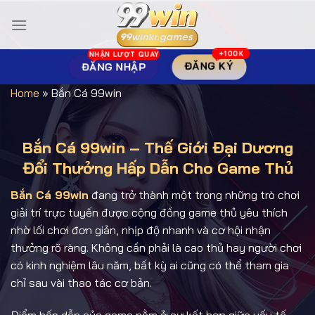
Bỏ
qua
nội
dung
ĐĂNG KÝ
ĐĂNG NHẬP
Home
»
Bắn Cá 99win
Bắn Cá 99win – Thế Giới Đại Dương
Đổi Thưởng Hấp Dẫn Cho Game Thủ
Bắn Cá 99win
đang trở thành một trong những trò chơi
giải trí trực tuyến được cộng đồng game thủ yêu thích
nhờ lối chơi đơn giản, nhịp độ nhanh và cơ hội nhận
thưởng rõ ràng. Không cần phải là cao thủ hay người chơi
có kinh nghiệm lâu năm, bất kỳ ai cũng có thể tham gia
chỉ sau vài thao tác cơ bản.
Điểm hấp dẫn của game
nằm ở sự kết hợp giữa yếu tố