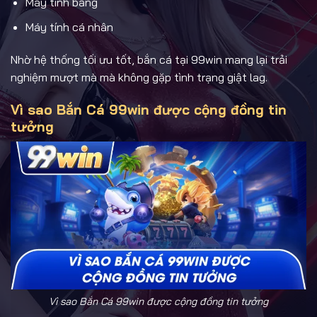
Máy tính bảng
Máy tính cá nhân
Nhờ hệ thống tối ưu tốt, bắn cá
tại 99win
mang lại trải
nghiệm mượt mà mà không gặp tình trạng giật lag.
Vì sao Bắn Cá 99win được cộng đồng tin
tưởng
Vì sao Bắn Cá 99win được cộng đồng tin tưởng