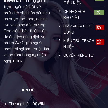
99win
là nền tảng giải trí
ĐIỀU KIỆN
trực tuyến nổi bật với
CHÍNH SÁCH
nhiều trò chơi hấp dẫn như
BẢO MẬT
cá cược thể thao, casino
live và game đổi thưởng.
GIẤY PHÉP HOẠT
Giao diện thân thiện, tốc
ĐỘNG
độ ổn định cùng dịch vụ
MIỄN TRỪ TRÁCH
hỗ trợ 24/7 giúp người
NHIỆM
chơi trải nghiệm thuận tiện
và an tâm.Đăng ký nhận
QUYỀN RIÊNG TƯ
ngay 888k
LIÊN HỆ
Thương hiệu:
99WIN