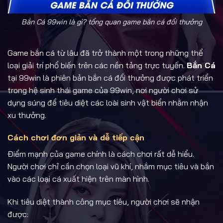
Bắn Cá 99win là gì? tổng quan game bắn cá đổi thưởng
Game bắn cá từ lâu đã trở thành một trong những thể
loại giải trí phổ biến trên các nền tảng trực tuyến.
Bắn Cá
tại 99win
là phiên bản bắn cá đổi thưởng được phát triển
trong hệ sinh thái game của 99win, nơi người chơi sử
dụng súng để tiêu diệt các loài sinh vật biển nhằm nhận
xu thưởng.
Cách chơi đơn giản và dễ tiếp cận
Điểm mạnh của
game chính
là cách chơi rất dễ hiểu.
Người chơi chỉ cần chọn loại vũ khí, nhắm mục tiêu và bắn
vào các loại cá xuất hiện trên màn hình.
Khi tiêu diệt thành công mục tiêu, người chơi sẽ nhận
được: