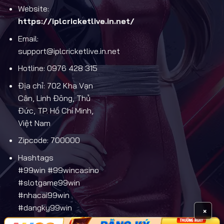
Website:
https://iplcricketlive.in.net/
Email:
support@iplcricketlive.in.net
Hotline:
0976 428 315
Địa chỉ:
702 Kha Vạn
Cân, Linh Đông, Thủ
Đức, TP. Hồ Chí Minh,
Việt Nam
Zipcode: 700000
Hashtags
#99win #99wincasino
#slotgame99win
#nhacai99win
#dangky99win
×