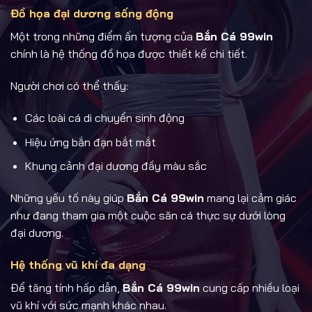
Đồ họa đại dương sống động
Một trong những điểm ấn tượng của
Bắn Cá 99win
chính là hệ thống đồ họa được thiết kế chi tiết.
Người chơi có thể thấy:
Các loài cá di chuyển sinh động
Hiệu ứng bắn đạn bắt mắt
Khung cảnh đại dương đầy màu sắc
Những yếu tố này giúp
Bắn Cá 99win
mang lại cảm giác
như đang tham gia một cuộc săn cá thực sự dưới lòng
đại dương.
Hệ thống vũ khí đa dạng
Để tăng tính hấp dẫn,
Bắn Cá 99win
cung cấp nhiều loại
vũ khí với sức mạnh khác nhau.