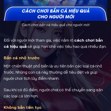
Cách chơi bắn cá hiệu quả cho người mới
Đối với người mới tham gia, việc nắm rõ
cách chơi bắn
cá hiệu quả
sẽ giúp hạn chế việc tiêu hao quá nhiều đạn.
Bắn cá nhỏ trước
Một chiến thuật phổ biến là ưu tiên bắn các loại cá nhỏ
trước. Những con cá này thường dễ tiêu diệt và giúp
người chơi tích lũy điểm nhanh.
Sau khi có đủ điểm, người chơi có thể chuyển sang săn
các loại cá lớn hơn.
Không bắn liên tục