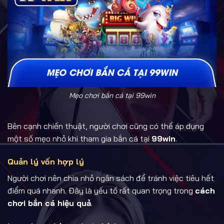
Mẹo chơi bắn cá tại 99win
Bên cạnh chiến thuật, người chơi cũng có thể áp dụng
một số mẹo nhỏ khi tham gia bắn cá tại
99win
.
Quản lý vốn hợp lý
Người chơi nên chia nhỏ ngân sách để tránh việc tiêu hết
điểm quá nhanh. Đây là yếu tố rất quan trọng trong
cách
chơi bắn cá hiệu quả
.