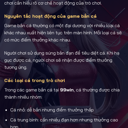
chơi cần hiểu rõ cơ chế hoạt động của trò chơi.
Nguyên tắc hoạt động của game bắn cá
Game bắn cá thường có một đại dương với nhiều loại cá
khác nhau xuất hiện liên tục trên màn hình. Mỗi loại cá sẽ
có mức điểm thưởng khác nhau.
Người chơi sử dụng súng bắn đạn để tiêu diệt cá. Khi hạ
gục được cá, người chơi sẽ nhận được điểm thưởng
tương ứng.
Các loại cá trong trò chơi
Trong các game bắn cá tại
99win
, cá thường được chia
thành nhiều nhóm:
Cá nhỏ: dễ bắn nhưng điểm thưởng thấp
Cá trung bình: cần nhiều đạn hơn nhưng thưởng cao
hơn