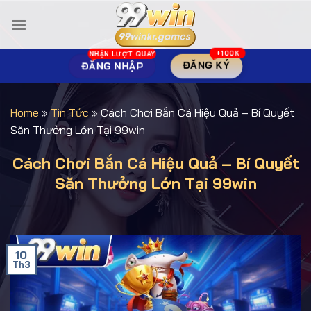
Bỏ
qua
nội
dung
ĐĂNG KÝ
ĐĂNG NHẬP
Home
»
Tin Tức
»
Cách Chơi Bắn Cá Hiệu Quả – Bí Quyết
Săn Thưởng Lớn Tại 99win
Cách Chơi Bắn Cá Hiệu Quả – Bí Quyết
Săn Thưởng Lớn Tại 99win
10
Th3