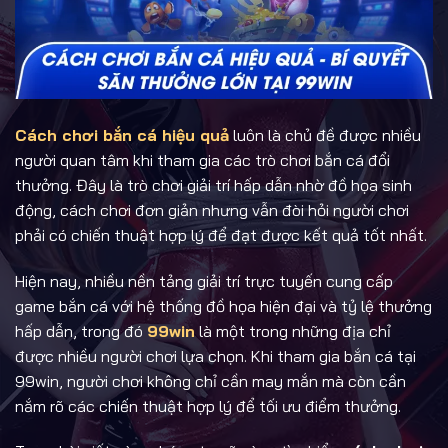
Cách chơi bắn cá hiệu quả
luôn là chủ đề được nhiều
người quan tâm khi tham gia các trò chơi bắn cá đổi
thưởng. Đây là trò chơi giải trí hấp dẫn nhờ đồ họa sinh
động, cách chơi đơn giản nhưng vẫn đòi hỏi người chơi
phải có chiến thuật hợp lý để đạt được kết quả tốt nhất.
Hiện nay, nhiều nền tảng giải trí trực tuyến cung cấp
game bắn cá với hệ thống đồ họa hiện đại và tỷ lệ thưởng
hấp dẫn, trong đó
99win
là một trong những địa chỉ
được nhiều người chơi lựa chọn. Khi tham gia bắn cá tại
99win, người chơi không chỉ cần may mắn mà còn cần
nắm rõ các chiến thuật hợp lý để tối ưu điểm thưởng.